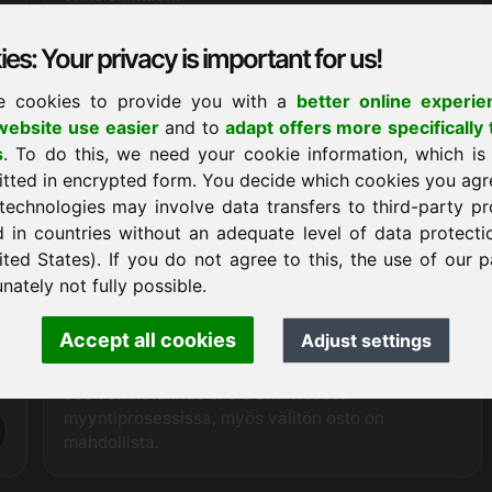
Poistamalla välityspalkkion voimme tällä hetkellä
tarjota verkkotunnuksen jhu.eu
20-30 %
es: Your privacy is important for us!
halvemmalla
kuin myyntikumppanimme.
e cookies to provide you with a
better online experie
ebsite use easier
and to
adapt offers more specifically 
Ostopyyntö
s
. To do this, we need your cookie information, which is
itted in encrypted form. You decide which cookies you agr
technologies may involve data transfers to third-party pr
d in countries without an adequate level of data protectio
Ostomenettely
ited States). If you do not agree to this, the use of our p
Virallisesti akkreditoituna verkkotunnusten
nately not fully possible.
tarjoajana
Frankcomilla on suora tekninen pääsy
tarjottuun verkkotunnukseen, joten se voi
Accept all cookies
Adjust settings
varmistaa koko myyntiprosessin sujuvan ja
saumattoman käsittelyn.
Jos verkkotunnus ei ole aktiivisessa
myyntiprosessissa, myös välitön osto on
mahdollista.