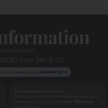
nformation
formation | Suomi
.500,00 Euro (alv 0 %)
 Find-Your-Domain.eu-sivustolta
tutustu nyt ->
Provisiovapaa suora osto
Sinulla on tällä hetkellä mahdollisuus ostaa tämä
verkkotunnus suoraan omistajalta
1500 euron
erikoishintaan.