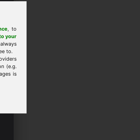
nce
, to
to your
 always
ee to.
oviders
n (e.g.
ages is